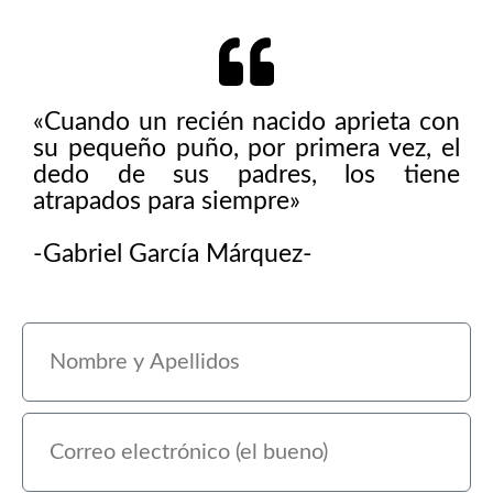
«Cuando un recién nacido aprieta con
su pequeño puño, por primera vez, el
dedo de sus padres, los tiene
atrapados para siempre»
-Gabriel García Márquez-
N
o
m
b
C
r
o
e
r
y