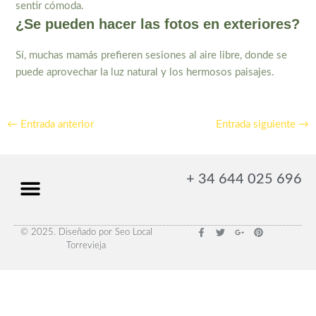
sentir cómoda.
¿Se pueden hacer las fotos en exteriores?
Sí, muchas mamás prefieren sesiones al aire libre, donde se
puede aprovechar la luz natural y los hermosos paisajes.
←
Entrada anterior
Entrada siguiente
→
+ 34 644 025 696
F
T
G
P
© 2025. Diseñado por Seo Local
a
w
o
i
Torrevieja
c
i
o
n
e
t
g
t
b
t
l
e
o
e
e
r
o
r
-
e
k
p
s
-
l
t
f
u