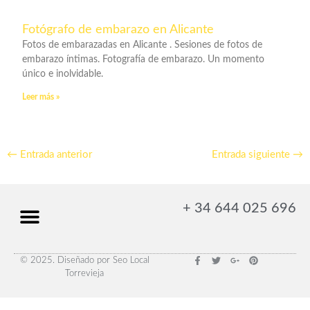
Fotógrafo de embarazo en Alicante
Fotos de embarazadas en Alicante . Sesiones de fotos de
embarazo íntimas. Fotografía de embarazo. Un momento
único e inolvidable.
Leer más »
←
Entrada anterior
Entrada siguiente
→
+ 34 644 025 696
F
T
G
P
© 2025. Diseñado por Seo Local
a
w
o
i
Torrevieja
c
i
o
n
e
t
g
t
b
t
l
e
o
e
e
r